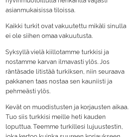
hyvinmuotoillulla henkarilla väljästi
asianmukaisissa tiloissa.
Kaikki turkit ovat vakuutettu mikäli sinulla
ei ole siihen omaa vakuutusta.
Syksyllä vielä kiillotamme turkkisi ja
nostamme karvan ilmavasti ylös. Jos
räntäsade litistää turkiksen, niin seuraava
pakkanen taas nostaa sen kauniisti ja
pehmeästi ylös.
Kevät on muodistusten ja korjausten aikaa.
Tuo siis turkkisi meille heti kauden
loputtua. Teemme turkillesi lujuustestin,
joka kertoo kuinka suureen korjaukseen