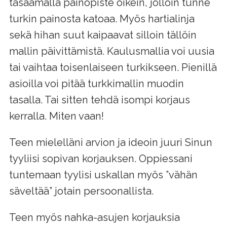
tasaamalla painopiste oikein, jolloin tunne
turkin painosta katoaa. Myös hartialinja
sekä hihan suut kaipaavat silloin tällöin
mallin päivittämistä. Kaulusmallia voi uusia
tai vaihtaa toisenlaiseen turkikseen. Pienillä
asioilla voi pitää turkkimallin muodin
tasalla. Tai sitten tehdä isompi korjaus
kerralla. Miten vaan!
Teen mielelläni arvion ja ideoin juuri Sinun
tyyliisi sopivan korjauksen. Oppiessani
tuntemaan tyylisi uskallan myös ”vähän
säveltää” jotain persoonallista.
Teen myös nahka-asujen korjauksia