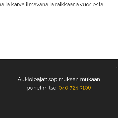
ana ja karva ilmavana ja raikkaana vuodesta
Aukioloajat: sopimuksen mukaan
puhelimitse:
040 724 3106