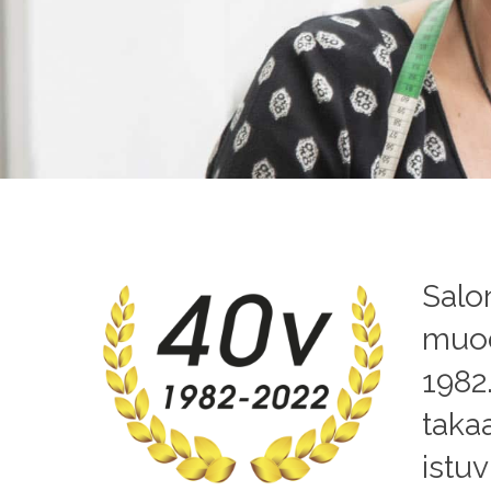
Salon
muod
1982
taka
istu