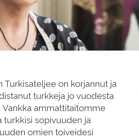
 Turkisateljee on korjannut ja
istanut turkkeja jo vuodesta
. Vankka ammattitaitomme
a turkkisi sopivuuden ja
vuuden omien toiveidesi