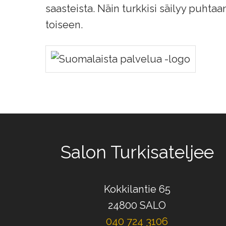
saasteista. Näin turkkisi säilyy puhta
toiseen.
Salon Turkisateljee
Kokkilantie 65
24800 SALO
040 724 3106