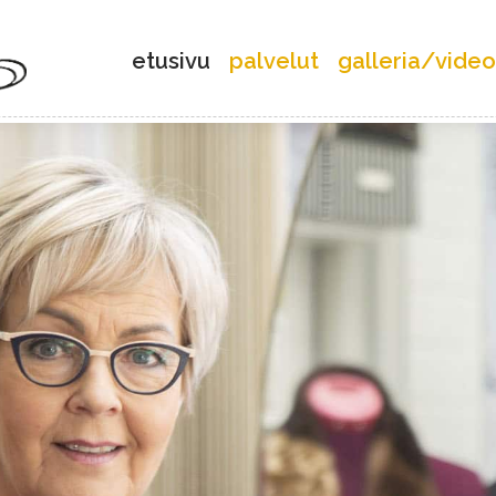
etusivu
palvelut
galleria/video